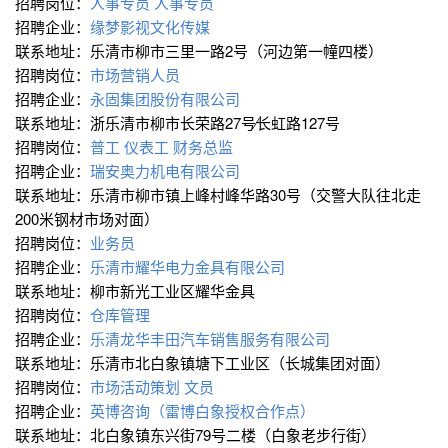
招聘岗位：
人事专员
人事专员
招聘企业：
缘梦影视文化传媒
联系地址：乐清市柳市三里一路2号（河边第一幢四楼）
招聘岗位：
市场营销人员
招聘企业：
永固集团股份有限公司
联系地址：浙乐清市柳市长荣路27号∕长虹路127号
招聘岗位：
普工
仪表工
财务总监
招聘企业：
瑞安奥力机电有限公司
联系地址：乐清市柳市镇上峰村峰华路30号（交警大队往北走
200米钢材市场对面）
招聘岗位：
业务员
招聘企业：
乐清市耀华电力金具有限公司
联系地址：柳市新光工业区耀华金具
招聘岗位：
仓库管理
招聘企业：
乐清龙华丰田汽车销售服务有限公司
联系地址：乐清市北白象镇塘下工业区（长城集团对面）
招聘岗位：
市场活动策划
文员
招聘企业：
英博咨询（雷博白象授权合作点）
联系地址：北白象镇东兴街79号二楼（白象老步行街）