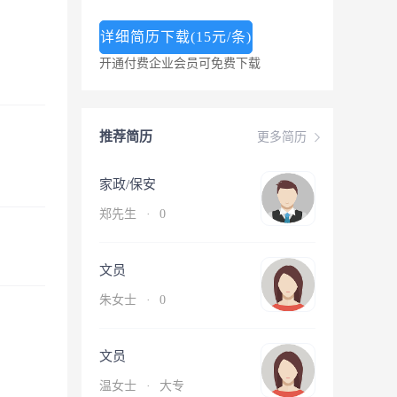
详细简历下载(15元/条)
开通付费企业会员可免费下载
推荐简历
更多简历
家政/保安
郑先生
·
0
文员
朱女士
·
0
文员
温女士
·
大专